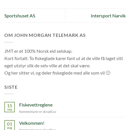
Sportshuset AS
Intersport Narvik
OM JOHN MORGAN TELEMARK AS
JMT er et 100% Norsk eid selskap.
Kort fortalt: To fiskeglade karer fant ut at de ville få laget sitt
eget utstyr slik de selv ville at det skal være.
Og her sitter vi, og deler fiskeglede med alle som vil 🙂
SISTE
Fiskevettreglene
15
sep
for
Kommentarer er skrudd av
Fiskevettreglene
Velkommen!
01
aug
for
Kommentarer er skrudd av