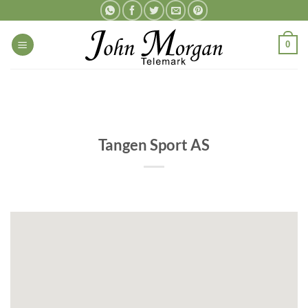
Skip
to
content
0
Tangen Sport AS