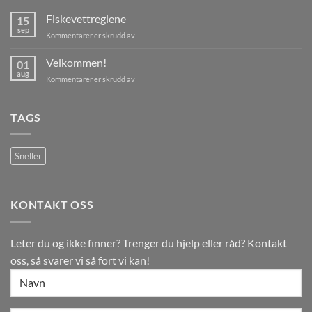
Fiskevettreglene
15
sep
for
Kommentarer er skrudd av
Fiskevettreglene
Velkommen!
01
aug
for
Kommentarer er skrudd av
Velkommen!
TAGS
Sneller
KONTAKT OSS
Leter du og ikke finner? Trenger du hjelp eller råd? Kontakt
oss, så svarer vi så fort vi kan!