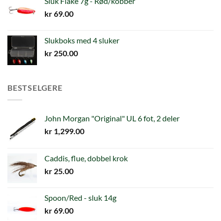
Sluk Flake 7g - Rød/kobber
kr
69.00
Slukboks med 4 sluker
kr
250.00
BESTSELGERE
John Morgan "Original" UL 6 fot, 2 deler
kr
1,299.00
Caddis, flue, dobbel krok
kr
25.00
Spoon/Red - sluk 14g
kr
69.00