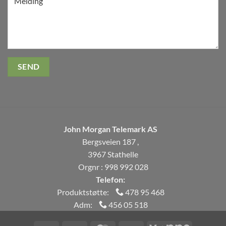
John Morgan Telemark AS
Bergsveien 187 ,
3967 Stathelle
Orgnr : 998 992 028
Telefon:
Produktstøtte:
478 95 468
Adm:
456 05 518