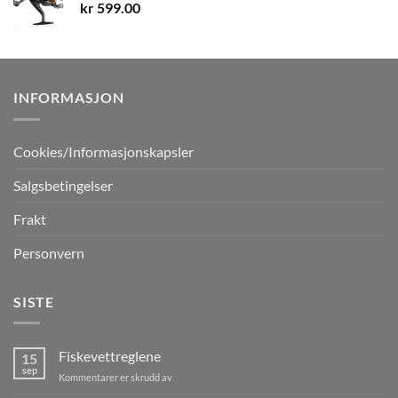
kr
599.00
INFORMASJON
Cookies/Informasjonskapsler
Salgsbetingelser
Frakt
Personvern
SISTE
Fiskevettreglene
15
sep
for
Kommentarer er skrudd av
Fiskevettreglene