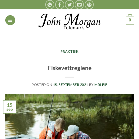
Skip
to
content
0
PRAKTISK
Fiskevettreglene
POSTED ON
15. SEPTEMBER 2021
BY
MRLEIF
15
sep