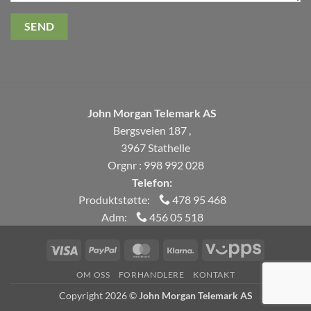
John Morgan Telemark AS
Bergsveien 187 ,
3967 Stathelle
Orgnr : 998 992 028
Telefon:
Produktstøtte:
478 95 468
Adm:
456 05 518
Visa
PayPal
MasterCard
Klarna
Vipps
OM OSS
FORHANDLERE
KONTAKT
Copyright 2026 ©
John Morgan Telemark AS