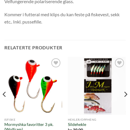
Velfungerende polariserende glass.
Kommer i futteral med klips du kan feste på fiskevest, sekk
etc.. Inkl. pussefille.
RELATERTE PRODUKTER
Add to
Add to
wishlist
wishlist
ISFISKE
HEKLER/OPPHENG
Mormyshka favoritter 3 pk.
Sildehekle
(Wolfram)
kr
39.00