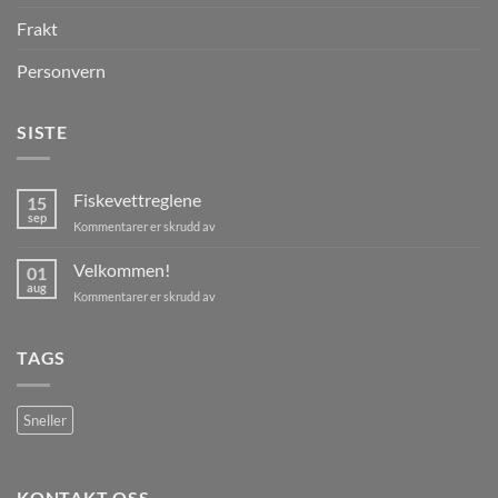
Frakt
Personvern
SISTE
Fiskevettreglene
15
sep
for
Kommentarer er skrudd av
Fiskevettreglene
Velkommen!
01
aug
for
Kommentarer er skrudd av
Velkommen!
TAGS
Sneller
KONTAKT OSS