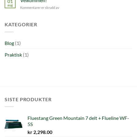
Velkommen!
01
aug
for
Kommentarer er skrudd av
Velkommen!
KATEGORIER
Blog
(1)
Praktisk
(1)
SISTE PRODUKTER
Fluestang Green Mountain 7 delt + Flueline WF-
5S
kr
2,298.00