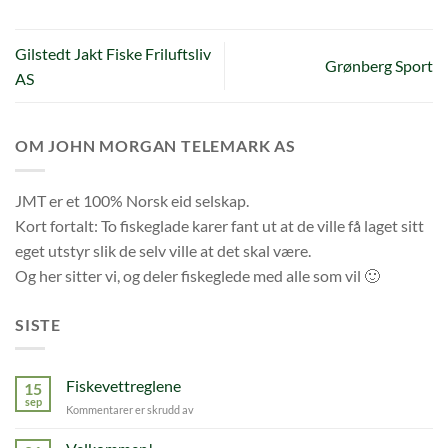
Gilstedt Jakt Fiske Friluftsliv
Grønberg Sport
AS
OM JOHN MORGAN TELEMARK AS
JMT er et 100% Norsk eid selskap.
Kort fortalt: To fiskeglade karer fant ut at de ville få laget sitt
eget utstyr slik de selv ville at det skal være.
Og her sitter vi, og deler fiskeglede med alle som vil 🙂
SISTE
Fiskevettreglene
15
sep
for
Kommentarer er skrudd av
Fiskevettreglene