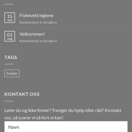
Fiskevettreglene
15
sep
for
Kommentarer er skrudd av
Fiskevettreglene
Velkommen!
01
aug
for
Kommentarer er skrudd av
Velkommen!
TAGS
Sneller
KONTAKT OSS
Leter du og ikke finner? Trenger du hjelp eller råd? Kontakt
oss, så svarer vi så fort vi kan!