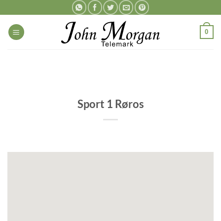
Skip
to
content
0
Sport 1 Røros