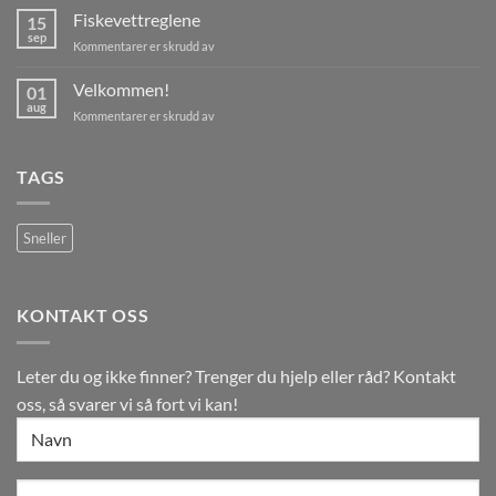
Fiskevettreglene
15
sep
for
Kommentarer er skrudd av
Fiskevettreglene
Velkommen!
01
aug
for
Kommentarer er skrudd av
Velkommen!
TAGS
Sneller
KONTAKT OSS
Leter du og ikke finner? Trenger du hjelp eller råd? Kontakt
oss, så svarer vi så fort vi kan!