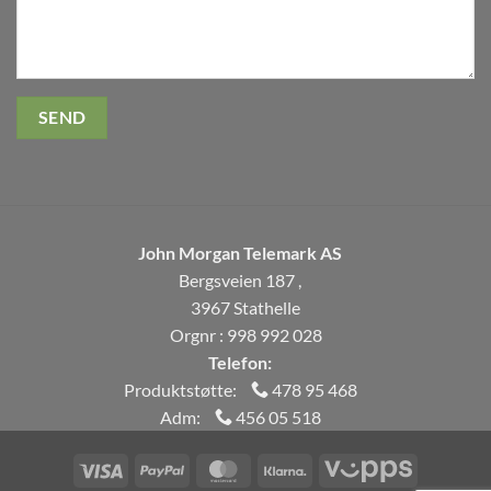
John Morgan Telemark AS
Bergsveien 187 ,
3967 Stathelle
Orgnr : 998 992 028
Telefon:
Produktstøtte:
478 95 468
Adm:
456 05 518
Visa
PayPal
MasterCard
Klarna
Vipps