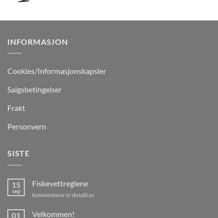
INFORMASJON
Cookies/Informasjonskapsler
Salgsbetingelser
Frakt
Personvern
SISTE
Fiskevettreglene
15
sep
for
Kommentarer er skrudd av
Fiskevettreglene
Velkommen!
01