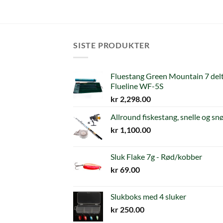
SISTE PRODUKTER
Fluestang Green Mountain 7 delt
Flueline WF-5S
kr
2,298.00
Allround fiskestang, snelle og sn
kr
1,100.00
Sluk Flake 7g - Rød/kobber
kr
69.00
Slukboks med 4 sluker
kr
250.00