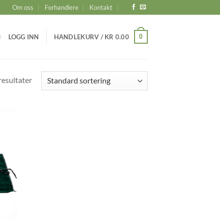
Om oss
Forhandlere
Kontakt
0
LOGG INN
HANDLEKURV /
KR
0.00
 resultater
d to
hlist