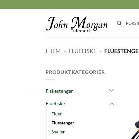
Skip
to
content
FORSI
HJEM
»
FLUEFISKE
»
FLUESTENGE
PRODUKTKATEGORIER
Fiskestenger
Fluefiske
Fluer
Fluestenger
Sneller