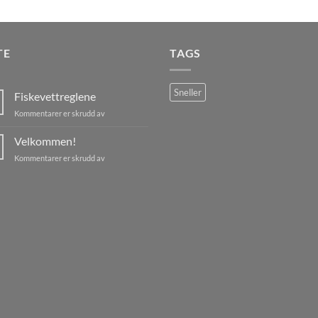
TE
TAGS
Sneller
Fiskevettreglene
for
Kommentarer er skrudd av
Fiskevettreglene
Velkommen!
for
Kommentarer er skrudd av
Velkommen!