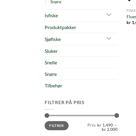
Snøre
FISK
Isfiske
Flues
kr
1,
Produktpakker
Sjøfiske
Sluker
Snelle
Snøre
Tilbehør
FILTRER PÅ PRIS
Min.
Makspris
Pris:
kr 1,490
—
FILTRER
pris
kr 2,000